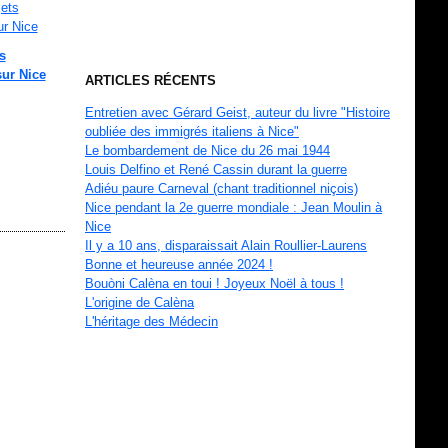
s
sur Nice
ARTICLES RÉCENTS
Entretien avec Gérard Geist, auteur du livre "Histoire
oubliée des immigrés italiens à Nice"
Le bombardement de Nice du 26 mai 1944
Louis Delfino et René Cassin durant la guerre
Adiéu paure Carneval (chant traditionnel niçois)
Nice pendant la 2e guerre mondiale : Jean Moulin à
Nice
Il y a 10 ans, disparaissait Alain Roullier-Laurens
Bonne et heureuse année 2024 !
Bouòni Calèna en toui ! Joyeux Noël à tous !
L'origine de Calèna
L'héritage des Médecin