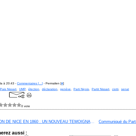
la à 20:43 -
Commentaires [
…
]
- Permalien [
#
]
Pais Nissart
,
UMP
,
élection
,
déclaration
,
genève
,
Parti Niçois
,
Partit Nissart
,
ciotti
,
senat
0 vote
ANNEXION DE NICE EN 1860 : UN NOUVEAU TEMOIGNAGE ACCABLANT de Pierre Louis Caire
erez aussi :