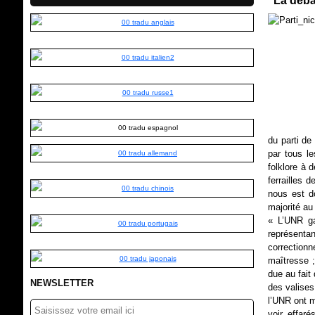
"La déba
du parti de
par tous le
folklore à 
ferrailles 
nous est do
majorité au 
« L’UNR ga
représenta
correction
maîtresse ;
due au fait
NEWSLETTER
des valises
l’UNR ont m
voir, effaré