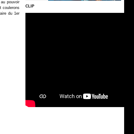
u au pouvoir
CLIP
t coulerons
aire du 1
er