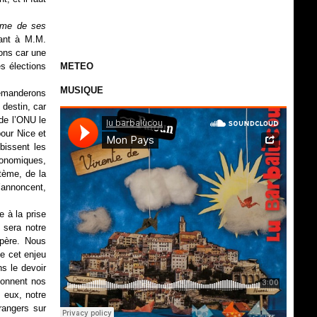
isme de ses
gant à M.M.
tons car une
es élections
METEO
MUSIQUE
emanderons
 destin, car
 de l’ONU le
pour Nice et
bissent les
conomiques,
tème, de la
s’annoncent,
e à la prise
 sera notre
spère. Nous
e cet enjeu
s le devoir
étonnent nos
z eux, notre
rangers sur