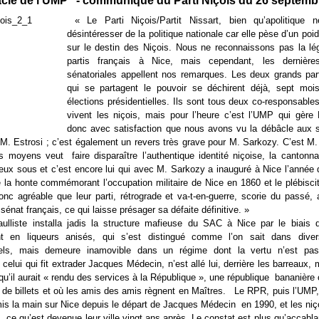
cle de l'UMP" - communiqué du Parti Niçois du 26 septemb
« Le Parti Niçois/Partit Nissart, bien qu’apolitique 
désintéresser de la politique nationale car elle pèse d’un poid
sur le destin des Niçois. Nous ne reconnaissons pas la lég
partis français à Nice, mais cependant, les dernières
sénatoriales appellent nos remarques. Les deux grands part
qui se partagent le pouvoir se déchirent déjà, sept moi
élections présidentielles. Ils sont tous deux co-responsabl
vivent les niçois, mais pour l’heure c’est l’UMP qui gère 
donc avec satisfaction que nous avons vu la débâcle aux s
 M. Estrosi ; c’est également un revers très grave pour M. Sarkozy. C’est M.
s moyens veut faire disparaître l’authentique identité niçoise, la cantonn
deux sous et c’est encore lui qui avec M. Sarkozy a inauguré à Nice l’année 
de la honte commémorant l’occupation militaire de Nice en 1860 et le plébiscit
nc agréable que leur parti, rétrograde et va-t-en-guerre, scorie du passé, a
sénat français, ce qui laisse présager sa défaite définitive. »
ulliste installa jadis la structure mafieuse du SAC à Nice par le biais d
nt en liqueurs anisés, qui s’est distingué comme l’on sait dans diver
nels, mais demeure inamovible dans un régime dont la vertu n’est pas 
 celui qui fit extrader Jacques Médecin, n’est allé lui, derrière les barreaux
 qu’il aurait « rendu des services à la République », une république bananière 
 de billets et où les amis des amis règnent en Maîtres. Le RPR, puis l’UMP, 
is la main sur Nice depuis le départ de Jacques Médecin en 1990, et les niç
s, ce qu’est devenue leur ville vingt ans après. Le constat est plus qu’accablant