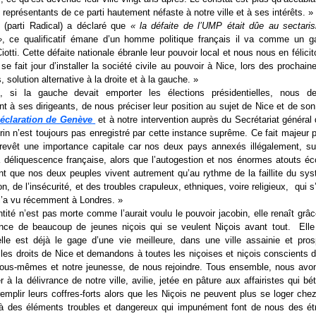
 représentants de ce parti hautement néfaste à notre ville et à ses intérêts. »
e (parti Radical) a déclaré que
« la défaite de l’UMP était dûe au sectar
»
, ce qualificatif émane d’un homme politique français il va comme un 
iotti. Cette défaite nationale ébranle leur pouvoir local et nous nous en félici
 se fait jour d’installer la société civile au pouvoir à Nice, lors des prochain
 solution alternative à la droite et à la gauche. »
, si la gauche devait emporter les élections présidentielles, nous d
ent à ses dirigeants, de nous préciser leur position au sujet de Nice et de son
éclaration de Genève
et à notre intervention auprès du Secrétariat général
urin n’est toujours pas enregistré par cette instance suprême. Ce fait majeur 
 revêt une importance capitale car nos deux pays annexés illégalement, su
a déliquescence française, alors que l’autogestion et nos énormes atouts é
nt que nos deux peuples vivent autrement qu’au rythme de la faillite du sys
on, de l’insécurité, et des troubles crapuleux, ethniques, voire religieux, qui 
’a vu récemment à Londres. »
ntité n’est pas morte comme l’aurait voulu le pouvoir jacobin, elle renaît grâc
nce de beaucoup de jeunes niçois qui se veulent Niçois avant tout. Elle
elle est déjà le gage d’une vie meilleure, dans une ville assainie et pro
les droits de Nice et demandons à toutes les niçoises et niçois conscients d
 nous-mêmes et notre jeunesse, de nous rejoindre. Tous ensemble, nous avon
er à la délivrance de notre ville, avilie, jetée en pâture aux affairistes qui b
remplir leurs coffres-forts alors que les Niçois ne peuvent plus se loger che
ée à des éléments troubles et dangereux qui impunément font de nous des ét