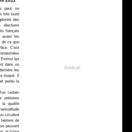
re 2011
ne peut se
s très lourd
itimité des
 élections
is français
s avant les
es de ce que
Nice. C’est
énatoriales
 Estrosi qui
ant dans un
Publicité
dernière les
e truqué. Il
it perdu la
’un certain
s prétoires
la qualité
, mansuétude
où circulent
hériters de
ois peuvent
, et il faut