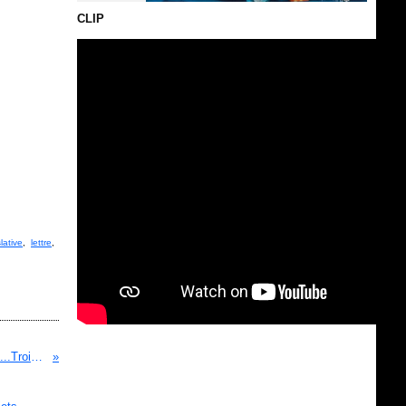
CLIP
slative
,
lettre
,
Giuseppe Garibaldi, Henri Sappia et Gonzague Arson...Trois grandes figures du séparatisme niçois…