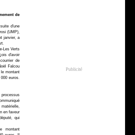
rnement de
suite d'une
rosi (UMP),
 janvier, a
rt.
ie-Les Verts
ois d'avoir
courrier de
Noël Falcou
Publicité
 le montant
0 000 euros.
u processus
 communiqué
 matérielle,
on en faveur
député, qui
le montant
0 euros. Il