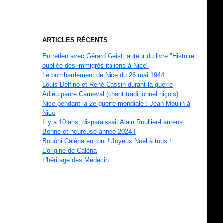
ARTICLES RÉCENTS
Entretien avec Gérard Geist, auteur du livre "Histoire
oubliée des immigrés italiens à Nice"
Le bombardement de Nice du 26 mai 1944
Louis Delfino et René Cassin durant la guerre
Adiéu paure Carneval (chant traditionnel niçois)
Nice pendant la 2e guerre mondiale : Jean Moulin à
Nice
Il y a 10 ans, disparaissait Alain Roullier-Laurens
Bonne et heureuse année 2024 !
Bouòni Calèna en toui ! Joyeux Noël à tous !
L'origine de Calèna
L'héritage des Médecin