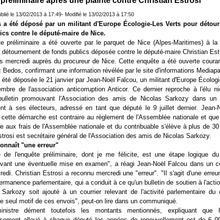
préliminaire après une plainte contre Christian Estrosi
ublié le 13/02/2013 à 17:49- Modifié le 13/02/2013 à 17:50
 a été déposé par un militant d'Europe Écologie-Les Verts pour détou
ics contre le député-maire de Nice.
 préliminaire a été ouverte par le parquet de Nice (Alpes-Maritimes) à la 
r détournement de fonds publics déposée contre le député-maire Christian Est
is mercredi auprès du procureur de Nice. Cette enquête a été ouverte courant
c Bedos, confirmant une information révélée par le site d'informations Mediapa
a été déposée le 21 janvier par Jean-Noël Falcou, un militant d'Europe Écolog
bre de l'association anticorruption Anticor. Ce dernier reproche à l'élu niç
bulletin promouvant l'Association des amis de Nicolas Sarkozy dans un 
nt à ses électeurs, adressé en tant que député le 9 juillet dernier. Jean-
 cette démarche est contraire au règlement de l'Assemblée nationale et que
re aux frais de l'Assemblée nationale et du contribuable s'élève à plus de 3
strosi est secrétaire général de l'Association des amis de Nicolas Sarkozy.
connaît "une erreur"
re de l'enquête préliminaire, dont je me félicite, est une étape logique d
, avant une éventuelle mise en examen", a réagi Jean-Noël Falcou dans un
redi. Christian Estrosi a reconnu mercredi une "erreur". "Il s'agit d'une erreur
permanence parlementaire, qui a conduit à ce qu'un bulletin de soutien à l'acti
Sarkozy soit ajouté à un courrier relevant de l'activité parlementaire du 
 le seul motif de ces envois", peut-on lire dans un communiqué.
ministre dément toutefois les montants mentionnés, expliquant que 
issement alloué à chaque député les années de renouvellement est de 6 00