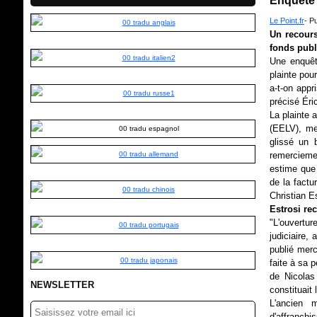
Enquête 
Le Point.fr
- P
Un recours
fonds publ
Une enquête
plainte pou
a-t-on appr
précisé Éri
La plainte 
(EELV), mem
glissé un 
remercieme
estime que
de la factu
Christian E
Estrosi re
"L'ouvertu
judiciaire
publié merc
faite à sa 
de Nicolas 
NEWSLETTER
constituait
L'ancien 
d'affranch