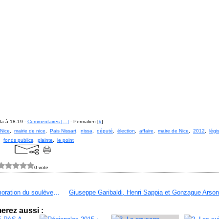
la à 18:19 -
Commentaires [
…
]
- Permalien [
#
]
Nice
,
mairie de nice
,
Pais Nissart
,
nissa
,
député
,
élection
,
affaire
,
maire de Nice
,
2012
,
légi
,
fonds publics
,
plainte
,
le point
0 vote
Commémoration du soulèvement séparatiste à Nice
erez aussi :