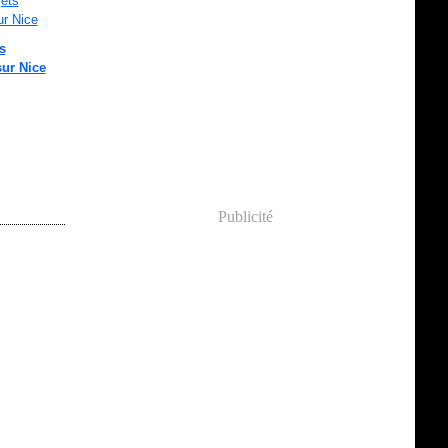
s
sur Nice
Publicité