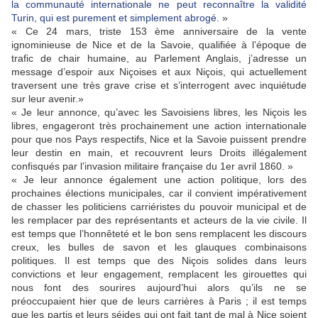
la communauté internationale ne peut reconnaître la validité
Turin, qui est purement et simplement abrogé.
»
« Ce 24 mars, triste 153 ème anniversaire de la vente
ignominieuse de Nice et de la Savoie, qualifiée à l’époque de
trafic de chair humaine, au Parlement Anglais, j’adresse un
message d’espoir aux Niçoises et aux Niçois, qui actuellement
traversent une très grave crise et s’interrogent avec inquiétude
sur leur avenir.»
« Je leur annonce, qu’avec les Savoisiens libres, les Niçois les
libres, engageront très prochainement une action internationale
pour que nos Pays respectifs, Nice et la Savoie puissent prendre
leur destin en main, et recouvrent leurs Droits illégalement
confisqués par l’invasion militaire française du 1er avril 1860. »
« Je leur annonce également une action politique, lors des
prochaines élections municipales, car il convient impérativement
de chasser les politiciens carriéristes du pouvoir municipal et de
les remplacer par des représentants et acteurs de la vie civile. Il
est temps que l’honnêteté et le bon sens remplacent les discours
creux, les bulles de savon et les glauques combinaisons
politiques. Il est temps que des Niçois solides dans leurs
convictions et leur engagement, remplacent les girouettes qui
nous font des sourires aujourd’hui alors qu’ils ne se
préoccupaient hier que de leurs carrières à Paris ; il est temps
que les partis et leurs séides qui ont fait tant de mal à Nice soient