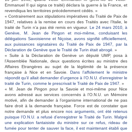
Emmanuel II qui signa ce traité) déclara la guerre à la France, et
revendiqua les territoires précédemment cédés. »
« Contrairement aux stipulations impératives du Traité de Paix de
1947, relatives à la remise en cours des Traités avec l’Italie, le
traité de Turin n’a pas été remis en vigueur.
Le 24 mars 2010, à
Genève, M. Jean de Pingon et moi-même, conduisant les
délégations Savoisienne et Niçoise, avons signifié officiellement,
aux puissances signataires du Traité de Paix de 1947, par la
Déclaration de Genève que le Traité de Turin était abrogé
. »
« Suite à la Déclaration de Genève un député UMP, posa à
l’Assemblée Nationale, deux questions écrites au ministre des
Affaires Etrangères au sujet de la légitimité de la présence
française à Nice et en Savoie.
Dans l’affolement le ministre
répondit qu’il allait demander d’urgence à l’O.N.U. d’enregistrer le
traité de Turin, comme le prescrivait le Traité de Paix de 1947
. »
« M. Jean de Pingon pour la Savoie et moi-même pour Nice
avons adressé aux services concernés à l’O.N.U. un Mémoire
motivé, afin de demander à l’organisme international de ne pas
faire droit à la demande française. Force est de constater que
notre demande et plus encore
nos arguments, ont été retenus
puisque l’O.N.U. a refusé d’enregistrer le Traité de Turin
.
Malgré
une explication fantaisiste du ministre sur ce refus, rideau de
fumée pour tenter de sauver la face, il est maintenant établi que