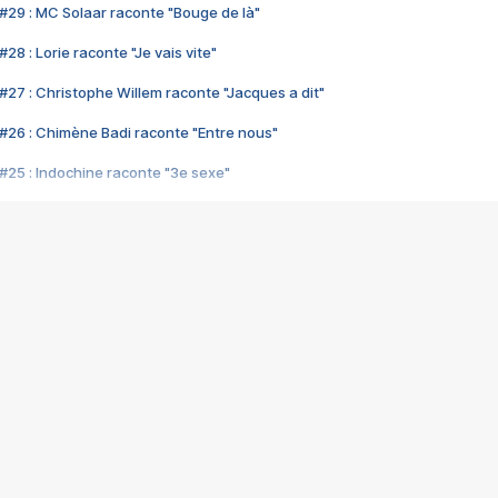
#29 : MC Solaar raconte "Bouge de là"
28 : Lorie raconte "Je vais vite"
#27 : Christophe Willem raconte "Jacques a dit"
#26 : Chimène Badi raconte "Entre nous"
#25 : Indochine raconte "3e sexe"
#24 : Zaho raconte "C'est chelou"
#23 : Patrick Bruel raconte "Au café des délices"
#22 : Kyo raconte "Le chemin"
#21 : Nolwenn Leroy raconte "Cassé"
#20 : Patrick Hernandez raconte "Born to be alive"
#19 : Lorie raconte "Près de moi"
#18 : Michael Jones raconte "A nos actes manqués" (avec Jean-Jacque
#17 : Khaled raconte "Aïcha"