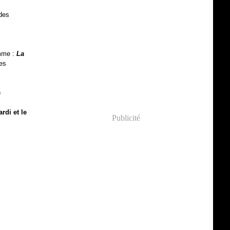
 des
omme :
La
res
)
rdi et le
Publicité