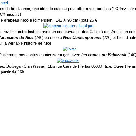
tes de fin d’année, une idée de cadeau pour offrir à vos proches ? Offrez-leur
0% nissart !
le drapeau niçois
(dimension : 142 X 98 cm) pour 25 €
ffrez-leur notre histoire avec un des ouvrages des Cahiers de l’Annexion c
 l’annexion de Nice
(24€) ou encore
Nice Contemporaine
(22€) et bien d’aut
 la véritable histoire de Nice.
 également nos contes en niçois/français avec
les contes du Babazouk
(14€
chez
Boulegan Sian Nissart
, 1bis rue Caïs de Pierlas 06300 Nice.
Ouvert le ma
 partir de 16h