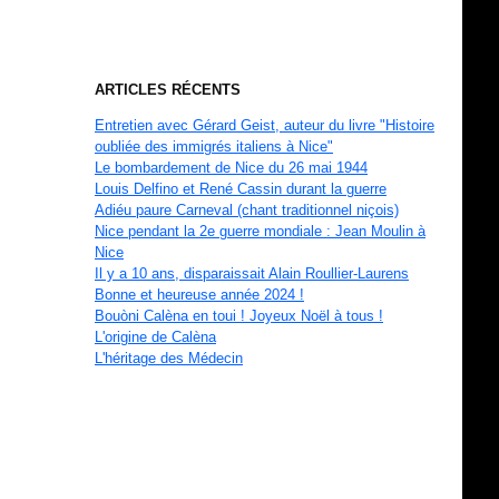
ARTICLES RÉCENTS
Entretien avec Gérard Geist, auteur du livre "Histoire
oubliée des immigrés italiens à Nice"
Le bombardement de Nice du 26 mai 1944
Louis Delfino et René Cassin durant la guerre
Adiéu paure Carneval (chant traditionnel niçois)
Nice pendant la 2e guerre mondiale : Jean Moulin à
Nice
Il y a 10 ans, disparaissait Alain Roullier-Laurens
Bonne et heureuse année 2024 !
Bouòni Calèna en toui ! Joyeux Noël à tous !
L'origine de Calèna
L'héritage des Médecin