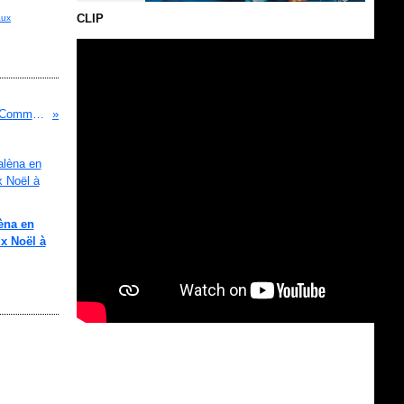
CLIP
aux
NOUVEAU STATUT DE LA SAVOIE: Communiqué du Consulat de Savoie (Suisse)
èna en
ux Noël à