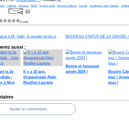
la à 17:14 -
Commentaires [
…
]
- Permalien [
#
]
sart
,
calèna
,
presepi
,
Noël
,
joyeux noël
,
bouoni calena
,
nouvè
,
boulegan sian nissart
,
cade
0 vote
N'en déplaise à M. Valls, le peuple niçois existe...et c'est sa république qui le dit !
erez aussi :
Bonne et heureuse
nt la 2e
Il y a 10 ans,
année 2024 !
Bouòni Cal
diale :
disparaissait Alain
toui ! Joye
n à Nice
Roullier-Laurens
tous !
taires
Ajouter un commentaire