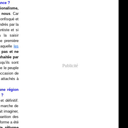
ance ?
ionalisme,
r nous
. Car
confisqué et
drés par la
tiste et si
 la saisir
ne première
laquelle
les
 pas et ne
uhaitée par
qu’ils sont
Publicité
ue le peuple
’occasion de
t attachés à
une région
e ?
t définitif.
a marche de
it imaginer,
arition des
éforme a été
e réforme