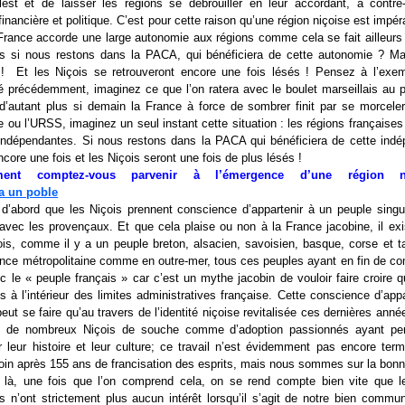
lest et de laisser les régions se débrouiller en leur accordant, à contre
inancière et politique. C’est pour cette raison qu’une région niçoise est impéra
France accorde une large autonomie aux régions comme cela se fait ailleurs
is si nous restons dans la PACA, qui bénéficiera de cette autonomie ? Mar
! Et les Niçois se retrouveront encore une fois lésés ! Pensez à l’exe
té précédemment, imaginez ce que l’on ratera avec le boulet marseillais au 
d’autant plus si demain la France à force de sombrer finit par se morcel
 ou l’URSS, imaginez un seul instant cette situation : les régions française
indépendantes. Si nous restons dans la PACA qui bénéficiera de cette ind
ncore une fois et les Niçois seront une fois de plus lésés !
ent comptez-vous parvenir à l’émergence d’une région n
t d’abord que les Niçois prennent conscience d’appartenir à un peuple singul
 avec les provençaux. Et que cela plaise ou non à la France jacobine, il ex
is, comme il y a un peuple breton, alsacien, savoisien, basque, corse et ta
ance métropolitaine comme en outre-mer, tous ces peuples ayant en fin de c
c le « peuple français » car c’est un mythe jacobin de vouloir faire croire q
s à l’intérieur des limites administratives française. Cette conscience d’app
eut se faire qu’au travers de l’identité niçoise revitalisée ces dernières ann
ail de nombreux Niçois de souche comme d’adoption passionnés ayant pe
r leur histoire et leur culture; ce travail n’est évidemment pas encore ter
loin après 155 ans de francisation des esprits, mais nous sommes sur la bonn
e là, une fois que l’on comprend cela, on se rend compte bien vite que l
s n’ont strictement plus aucun intérêt lorsqu’il s’agit de notre bien commu