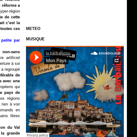
e réforme a
hyper-région
te de cette
it c’est la
 toutes ces
METEO
MUSIQUE
 petite par
n non-sens
 artificiel
erture à soi
s a regroupé
éférable de
is avec une
uropéens qui
e pays de
es régions
rien à voir
llemands en
ins libres
ion du Val
 la grande