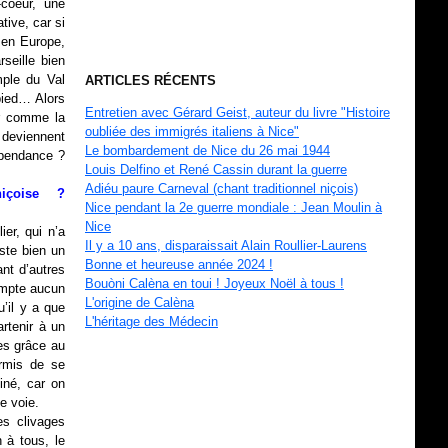
-coeur, une
tive, car si
 en Europe,
seille bien
mple du Val
ARTICLES RÉCENTS
pied… Alors
Entretien avec Gérard Geist, auteur du livre "Histoire
er comme la
oubliée des immigrés italiens à Nice"
s deviennent
Le bombardement de Nice du 26 mai 1944
épendance ?
Louis Delfino et René Cassin durant la guerre
Adiéu paure Carneval (chant traditionnel niçois)
içoise ?
Nice pendant la 2e guerre mondiale : Jean Moulin à
Nice
ier, qui n’a
Il y a 10 ans, disparaissait Alain Roullier-Laurens
iste bien un
Bonne et heureuse année 2024 !
nt d’autres
Bouòni Calèna en toui ! Joyeux Noël à tous !
ompte aucun
L'origine de Calèna
u’il y a que
L'héritage des Médecin
artenir à un
ées grâce au
rmis de se
miné, car on
e voie.
es clivages
n à tous, le