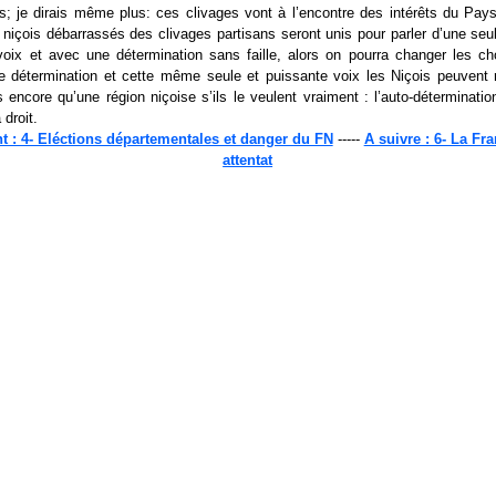
s; je dirais même plus: ces clivages vont à l’encontre des intérêts du Pays
 niçois débarrassés des clivages partisans seront unis pour parler d’une se
voix et avec une détermination sans faille, alors on pourra changer les c
 détermination et cette même seule et puissante voix les Niçois peuvent 
s encore qu’une région niçoise s’ils le veulent vraiment : l’auto-déterminatio
 droit.
t : 4- Eléctions départementales et danger du FN
-----
A suivre : 6- La Fr
attentat