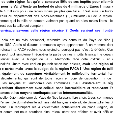
 de cette région fait qu’elle conserve 90% de ses impôts pour elle-mê
 pour le Val d’Aoste un budget de plus de 4 milliards d’Euros
! Imagin
e 4 milliards pour une région moins peuplée que Nice ! C’est aussi un budge
celui du département des Alpes-Maritimes (1,3 milliards) ou de la régio
comme quoi la taille ne compte vraiment pas quand on a les mains libres…ici
n'est pas la taille qui compte »
nvisageriez-vous cette région niçoise ? Quels seraient ses frontiè
 cela est un avis personnel, reprendre les contours du Pays de Nice j
 en 1860. Après si d’autres communes ayant appartenues à un moment do
refusant la PACA veulent nous rejoindre, pourquoi pas, c’est à réfléchir. Co
 peut tout simplement récupérer la partie de nos impôts finançant le départ
usionner avec le budget de la « Métropole Nice côte d’Azur » et 
nalités. Juste avec ceci on pourrait selon nos calculs,
avoir une région n
lle » certes mais avec le budget de la région PACA !
Une région de tail
t également de supprimer véritablement le millefeuille territorial fra
 départements, qui sont de toute façon en voie de disparition, ni de 
nt les moyens et l’autonomie des communes.
Seul existeraient la rég
raitant directement avec celle-ci sans intermédiaire et recouvrant l’
ences et les moyens confisqués par les intercommunalités.
ouvelle région autonome du Pays de Nice laissant libre choix à ses communes
 l'ensemble du millefeuille administratif français éviterait, de démultiplier les
ment. En regroupant les 4 collectivités actuellement en place (région, d
et commune) nous pourrions ainsi mieux gérer nos affaires et avoir déjà u