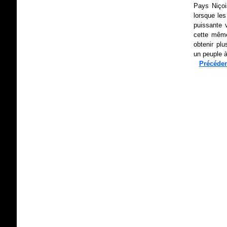
Pays Niçoi
lorsque les
puissante 
cette même
obtenir plu
un peuple à
Précéden