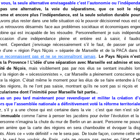
vous, la seule alternative envisageable c’est l’autonomie ou l'indépend
pas une alternative, la voie du séparatisme, que ce soit le rég
sme et encore plus l’indépendance, est la seule solution durable pou
vons plus rester dans une telle situation où le pouvoir décisionnel nous est 
us retrouvons désarmés face aux problèmes sociétaux et économiques engen
obine qui est incapable de les résoudre. Personnellement je suis indépendan
occasion d’une indépendance pleine et entière est à saisir, il faudra
ent. Cependant j’envisage nécessairement s’il le faut, de passer par u
le d’une « région Pays Niçois » séparée de Marseille et de la PACA dans 
se reconnaissent pas et ne se reconnaîtront jamais
.
Le Pays Niçois n’est
s la Provence ! L’idée d’une séparation avec Marseille est admise et so
ité de Niçois
, mais visiblement pas par nos élus se sentant insultés lors
ar la région de « sécessionnistes », car Marseille a pleinement conscience q
tte la région. C’était même le moment pour les élus de se faire entendre à l
des régions, ils ne l’ont pas saisie, montrant qu’ils ne sont pas si niçois e
cularisme dont l’inimitié pour Marseille fait partie..
pas un peu tard maintenant pour revendiquer et militer la création d’
ors que l’assemblée nationale a définitivement voté la réforme territorial
 s’il y a une chose qui est certaine dans la vie : c’est que rien n’est sûr e
t immuable
comme l’aime à penser les jacobins pour éviter l’évolution et l
 Personne n’imagina la chute du mur de Berlin un an avant. Personne ne pouva
en arrière que la carte des régions en sera chamboulée et évoquer la disp
s. Alors ce « vote définitif » ne le sera pas. De toute façon, comme cette r
 le seul bon vouloir de Paris, cela ne pourra pas rester en l’état.
Cett