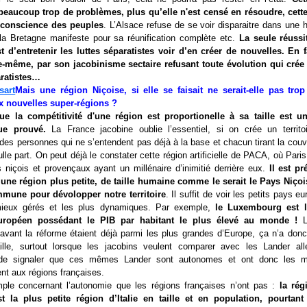
eaucoup trop de problèmes, plus qu’elle n'est censé en résoudre, cett
a conscience des peuples
. L’Alsace refuse de se voir disparaitre dans une 
e, la Bretagne manifeste pour sa réunification complète etc.
La seule réussi
t d’entretenir les luttes séparatistes voir d’en créer de nouvelles. En fa
e-même, par son jacobinisme sectaire refusant toute évolution qui crée
aratistes…
Mais une région Niçoise, si elle se faisait ne serait-elle pas trop
x nouvelles super-régions ?
ue la compétitivité d'une région est proportionelle à sa taille est u
ue prouvé.
La France jacobine oublie l’essentiel, si on crée un territoire
des personnes qui ne s’entendent pas déjà à la base et chacun tirant la couv
lle part. On peut déjà le constater cette région artificielle de PACA, où Pari
 niçois et provençaux ayant un millénaire d’inimitié derrière eux.
Il est pr
 une région plus petite, de taille humaine comme le serait le Pays Niço
mune pour dévolopper notre territoire
. Il suffit de voir les petits pays e
ieux gérés et les plus dynamiques. Par exemple,
le Luxembourg est l
uropéen possédant le PIB par habitant le plus élevé au monde !
L
avant la réforme étaient déjà parmi les plus grandes d’Europe, ça n’a donc 
ille, surtout lorsque les jacobins veulent comparer avec les Lander a
t de signaler que ces mêmes Lander sont autonomes et ont donc les ma
nt aux régions françaises.
ple concernant l’autonomie que les régions françaises n’ont pas :
la rég
t la plus petite région d’Italie en taille et en population, pourtant