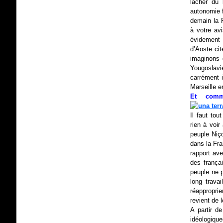
lâcher du 
autonomie f
demain la 
à votre av
évidement 
d’Aoste ci
imaginons 
Yougoslavie
carrément 
Marseille e
Et comm
Il faut tou
rien à voir
peuple Niço
dans la Fr
rapport ave
des françai
peuple ne p
long trav
réapproprie
revient de 
A partir d
idéologique