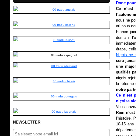
Donc pour 
Ce n’est 
l’autonomi
nous ne pou
où nous no
France jac
demain l’
immédiatem
étape, cel
Niçois ne 
sera jamai
une major
qualifiés p
niçois reje
la réforme 
notre parti
Ce n’est 
niçoise al
Vous savez,
Rien n'es
l’histoire.
NEWSLETTER
10-15 ans 
département
conçue par