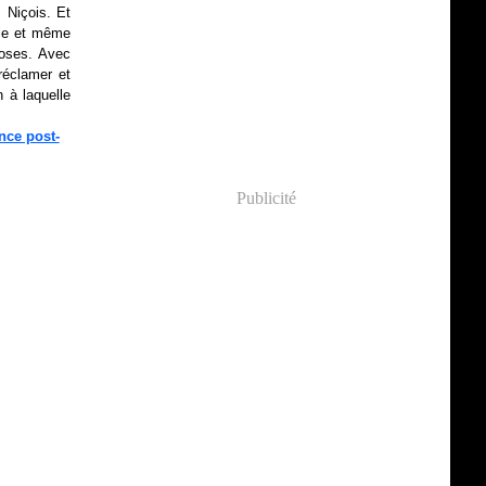
 Niçois. Et
ule et même
hoses. Avec
réclamer et
n à laquelle
ance post-
Publicité