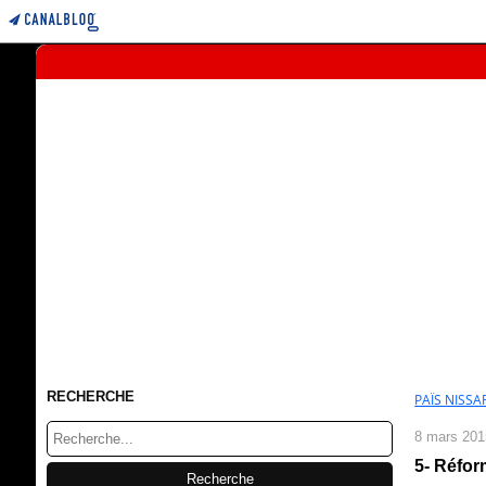
RECHERCHE
PAÏS NISSAR
8 mars 201
5- Réform