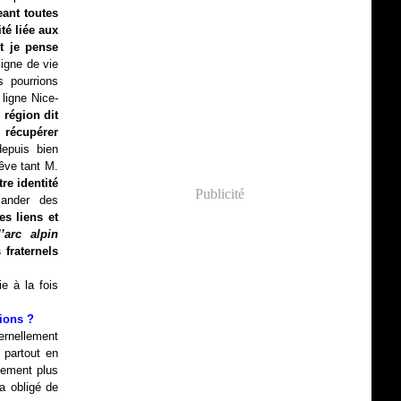
ant toutes
té liée aux
t je pense
ligne de vie
 pourrions
ligne Nice-
 région dit
n récupérer
depuis bien
rêve tant M.
re identité
Publicité
ander des
s liens et
’arc alpin
 fraternels
e à la fois
ions ?
ternellement
 partout en
plement plus
a obligé de