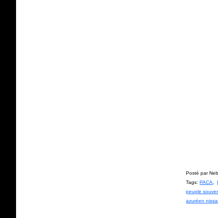
Posté par Neb
Tags:
PACA
,
peuple souver
azuréen nissa