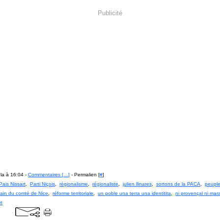
Publicité
la à 16:04 -
Commentaires [
…
]
- Permalien [
#
]
Pais Nissart
,
Parti Niçois
,
régionalisme
,
régionaliste
,
julien llinares
,
sortons de la PACA
,
peuple
ain du comté de Nice
,
réforme territoriale
,
un poble una terra una identitita
,
ni provençal ni mara
rt