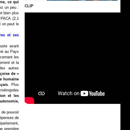
me, ce qui
CLIP
ez un peu :
t bien plus
n PACA (2,1
 on peut le
res et ses
uste avant
nné au Pays
ncernant les
ement et la
des autres
içoise de «
le humaine
nçais
. Plus
métropoles
ion et les
autonomie,
 de pouvoir
 dépenses de
épartement,
ne première