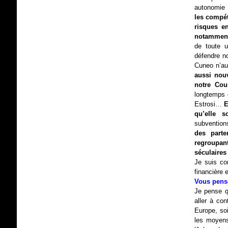
autonomie 
les compét
risques en
notamment 
de toute u
défendre no
Cuneo n’aur
aussi nouv
notre Cou
longtemps d
Estrosi…
E
qu’elle s
subvention
des parte
regroupant
séculaires
Je suis con
financière e
Vous pense
Je pense qu
aller à co
Europe, soi
les moyens