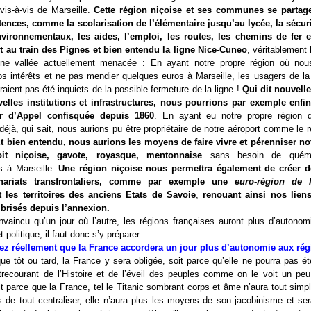
vis-à-vis de Marseille.
Cette région niçoise et ses communes se partage
ences, comme la scolarisation de l’élémentaire jusqu’au lycée, la sécuri
vironnementaux, les aides, l’emploi, les routes, les chemins de fer e
au train des Pignes et bien entendu la ligne Nice-Cuneo
, véritablement 
ne vallée actuellement menacée : En ayant notre propre région où nous
s intérêts et ne pas mendier quelques euros à Marseille, les usagers de la 
aient pas été inquiets de la possible fermeture de la ligne !
Qui dit nouvelle
elles institutions et infrastructures, nous pourrions par exemple enfi
r d’Appel confisquée depuis 1860
. En ayant eu notre propre région 
éjà, qui sait, nous aurions pu être propriétaire de notre aéroport comme le 
t bien entendu, nous aurions les moyens de faire vivre et pérenniser not
oit niçoise, gavote, royasque, mentonnaise
sans besoin de quém
s à Marseille.
Une région niçoise nous permettra également de créer de
nariats transfrontaliers, comme par exemple une
euro-région
de l
 les territoires des anciens Etats de Savoie
,
renouant ainsi nos liens
 brisés depuis l’annexion.
vaincu qu’un jour où l’autre, les régions françaises auront plus d’autonomi
t politique, il faut donc s’y préparer.
z réellement que la France accordera un jour plus d’autonomie aux rég
e tôt ou tard, la France y sera obligée, soit parce qu’elle ne pourra pas é
ntrecourant de l’Histoire et de l’éveil des peuples comme on le voit un peu
t parce que la France, tel le Titanic sombrant corps et âme n’aura tout sim
 de tout centraliser, elle n’aura plus les moyens de son jacobinisme et ser