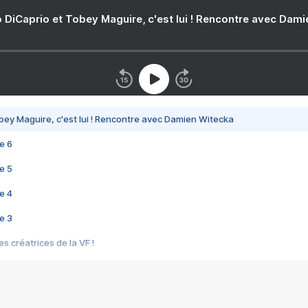
 DiCaprio et Tobey Maguire, c'est lui ! Rencontre avec Dam
bey Maguire, c'est lui ! Rencontre avec Damien Witecka
e 6
e 5
e 4
e 3
s créatrices de la VF !
e 2
e 1