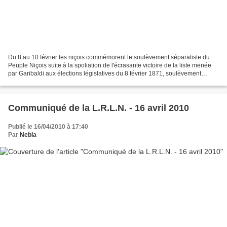
Du 8 au 10 février les niçois commémorent le soulèvement séparatiste du
Peuple Niçois suite à la spoliation de l'écrasante victoire de la liste menée
par Garibaldi aux élections législatives du 8 février 1871, soulèvement
réprimé avec une grande violence...
Communiqué de la L.R.L.N. - 16 avril 2010
Publié le 16/04/2010 à 17:40
Par
Nebla