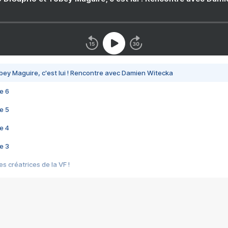
bey Maguire, c'est lui ! Rencontre avec Damien Witecka
e 6
e 5
e 4
e 3
s créatrices de la VF !
e 2
e 1
e Mektoub My Love arrive enfin ! Rencontre avec Shaïn Boumedine et Sal