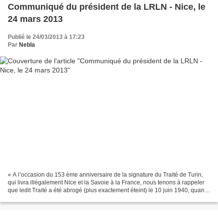
Communiqué du président de la LRLN - Nice, le
24 mars 2013
Publié le 24/03/2013 à 17:23
Par
Nebla
« A l’occasion du 153 ème anniversaire de la signature du Traité de Turin,
qui livra illégalement Nice et la Savoie à la France, nous tenons à rappeler
que ledit Traité a été abrogé (plus exactement éteint) le 10 juin 1940, quand
Victor Emmanuel III (petit-fils...