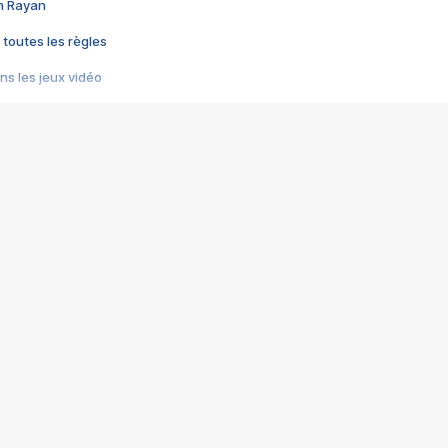
im Rayan
 toutes les règles
s les jeux vidéo
us choquant de Rockstar ? - Le scandale BULLY
e plus moche de Steam
du RÊVE tourne au CAUCHEMAR
pendant 8 heures
it… à tort
umiliés par un jeu vidéo
ire - Final Fantasy 8
ti un empire - Age of Empires
story DOFUS
tard, il crée l'un des pires jeux de tous les temps, MindsEye.