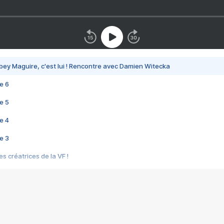
bey Maguire, c'est lui ! Rencontre avec Damien Witecka
e 6
e 5
e 4
e 3
s créatrices de la VF !
e 2
e 1
e Mektoub My Love arrive enfin ! Rencontre avec Shaïn Boumedine et Sal