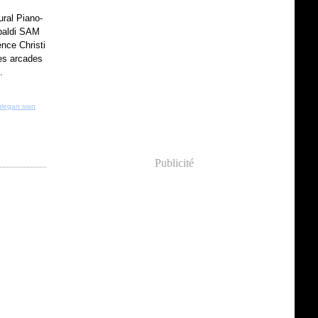
ral Piano-
ibaldi SAM
nce Christi
les arcades
.
legan sian
Publicité