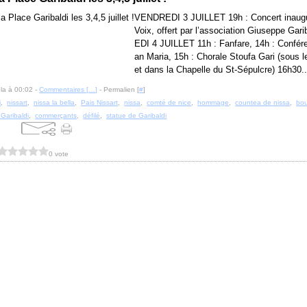
VENDREDI 3 JUILLET 19h : Concert inaugu
Voix, offert par l’association Giuseppe Gar
EDI 4 JUILLET 11h : Fanfare, 14h : Confére
an Maria, 15h : Chorale Stoufa Gari (sous 
et dans la Chapelle du St-Sépulcre) 16h30..
la à 00:02 -
Commentaires [
…
]
- Permalien [
#
]
i
,
nissart
,
nissa la bella
,
Pais Nissart
,
nissa
,
comté de nice
,
hommage
,
countea de nissa
,
bou
 Garibaldi
,
commerçants
,
défilé
,
statue de Garibaldi
0 vote