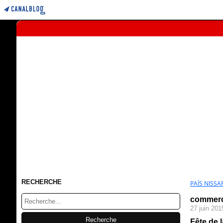
RECHERCHE
PAÏS NISSAR
commer
27 juin 201
Fête de l