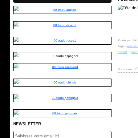
Posté par Neb
Tags:
garibald
nissart
,
place
Vous aimez ?
NEWSLETTER