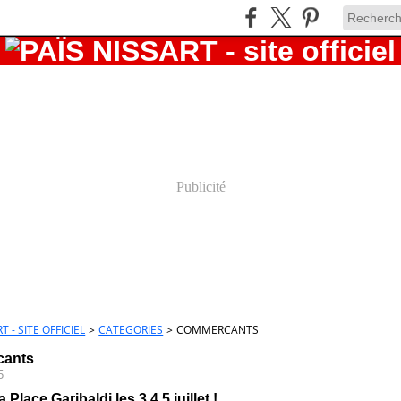
Publicité
T - SITE OFFICIEL
>
CATEGORIES
>
COMMERCANTS
cants
5
a Place Garibaldi les 3,4,5 juillet !