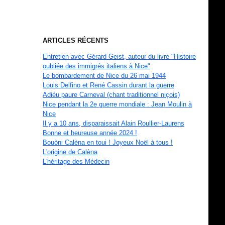
ARTICLES RÉCENTS
Entretien avec Gérard Geist, auteur du livre "Histoire
oubliée des immigrés italiens à Nice"
Le bombardement de Nice du 26 mai 1944
Louis Delfino et René Cassin durant la guerre
Adiéu paure Carneval (chant traditionnel niçois)
Nice pendant la 2e guerre mondiale : Jean Moulin à
Nice
Il y a 10 ans, disparaissait Alain Roullier-Laurens
Bonne et heureuse année 2024 !
Bouòni Calèna en toui ! Joyeux Noël à tous !
L'origine de Calèna
L'héritage des Médecin