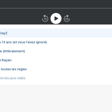
 DayZ
 a 13 ans (et vous l'avez ignoré)
e (littéralement)
im Rayan
 toutes les règles
s les jeux vidéo
us choquant de Rockstar ? - Le scandale BULLY
e plus moche de Steam
du RÊVE tourne au CAUCHEMAR