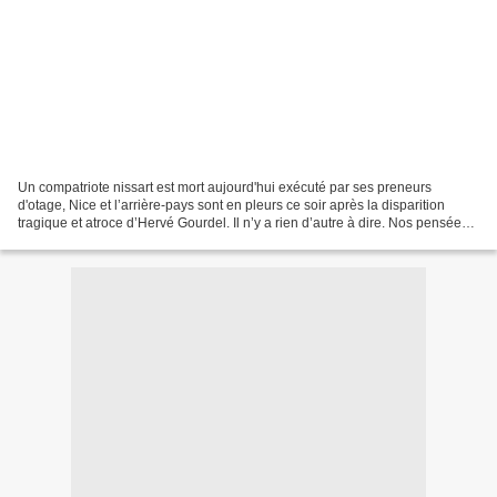
Un compatriote nissart est mort aujourd'hui exécuté par ses preneurs
d'otage, Nice et l’arrière-pays sont en pleurs ce soir après la disparition
tragique et atroce d’Hervé Gourdel. Il n’y a rien d’autre à dire. Nos pensées
vont à sa famille, ses amis...