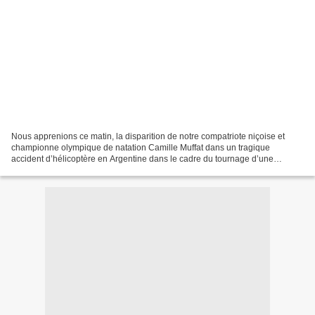
Nous apprenions ce matin, la disparition de notre compatriote niçoise et
championne olympique de natation Camille Muffat dans un tragique
accident d’hélicoptère en Argentine dans le cadre du tournage d’une
émission de la chaîne TF1. Nos pensées vont à...