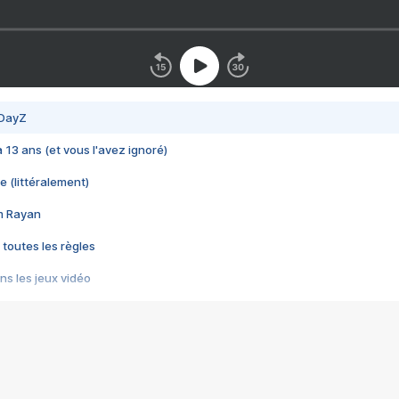
 DayZ
 a 13 ans (et vous l'avez ignoré)
e (littéralement)
im Rayan
 toutes les règles
s les jeux vidéo
us choquant de Rockstar ? - Le scandale BULLY
e plus moche de Steam
du RÊVE tourne au CAUCHEMAR