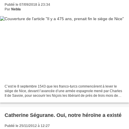
Publié le 07/09/2018 à 23:34
Par
Nebla
C’est le 8 septembre 1543 que les franco-turcs commencèrent à lever le
siège de Nice, devant l’avancée d’une armée espagnole mené par Charles
II de Savoie, pour secourir les Niçois les libérant de près de trois mois de
siège. Rappel des faits Le siège...
Catherine Ségurane. Oui, notre héroïne a existé
Publié le 25/11/2012 à 12:27