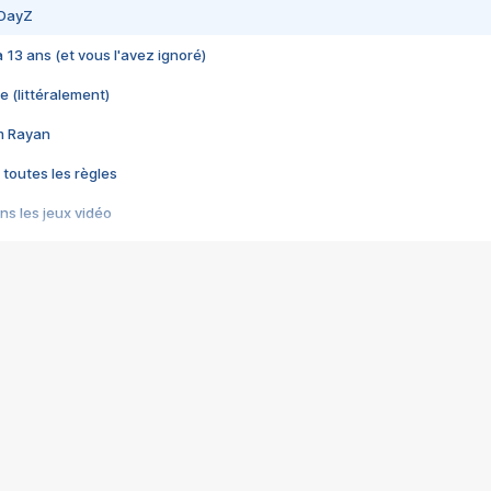
 DayZ
 a 13 ans (et vous l'avez ignoré)
e (littéralement)
im Rayan
 toutes les règles
s les jeux vidéo
us choquant de Rockstar ? - Le scandale BULLY
e plus moche de Steam
du RÊVE tourne au CAUCHEMAR
pendant 8 heures
it… à tort
umiliés par un jeu vidéo
ire - Final Fantasy 8