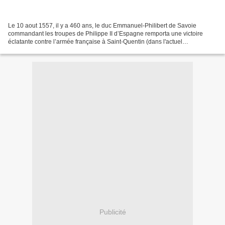
Le 10 aout 1557, il y a 460 ans, le duc Emmanuel-Philibert de Savoie
commandant les troupes de Philippe II d’Espagne remporta une victoire
éclatante contre l’armée française à Saint-Quentin (dans l'actuel
département de l’Aisne). Cette bataille s’inscrit...
Publicité