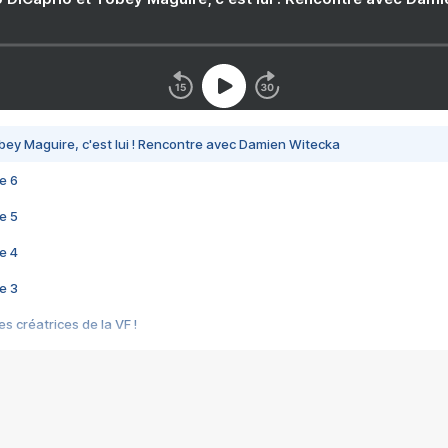
bey Maguire, c'est lui ! Rencontre avec Damien Witecka
e 6
e 5
e 4
e 3
s créatrices de la VF !
e 2
e 1
e Mektoub My Love arrive enfin ! Rencontre avec Shaïn Boumedine et Sal