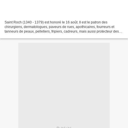
Saint Roch (1340 - 1379) est honoré le 16 août. Il est le patron des
chirurgiens, dermatologues, paveurs de rues, apothicaires, fourreurs et
tanneurs de peaux, pelletiers, fripiers, cadreurs, mais aussi protecteur des
animaux et des maîtres chien. Son...