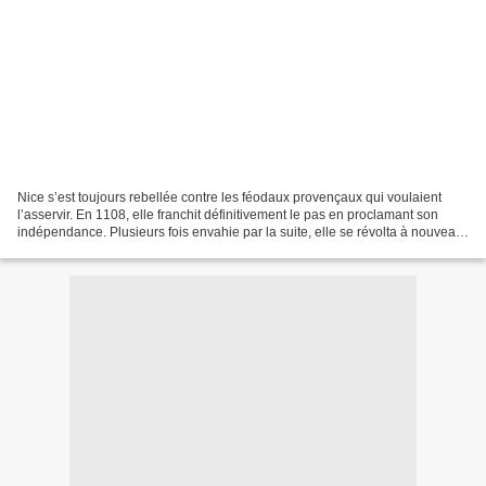
Nice s’est toujours rebellée contre les féodaux provençaux qui voulaient
l’asservir. En 1108, elle franchit définitivement le pas en proclamant son
indépendance. Plusieurs fois envahie par la suite, elle se révolta à nouveau
et rétablit le municipe. Après...