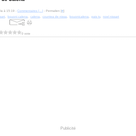
la à 15:19 -
Commentaires [
…
]
- Permalien [
#
]
sart
,
bouoni calena
,
calena
,
countea de nissa
,
bouonicalena
,
pais tv
,
noel nissart
0 vote
Publicité