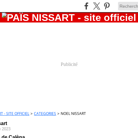
Publicité
T - SITE OFFICIEL
>
CATEGORIES
>
NOEL NISSART
sart
e 2023
e de Calèna