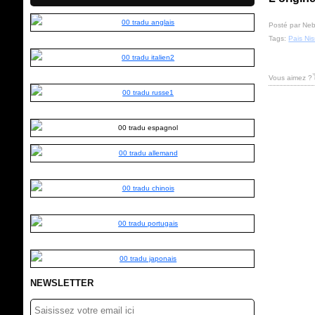
Posté par Neb
Tags:
Pais Nis
Vous aimez ?
NEWSLETTER