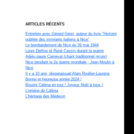
ARTICLES RÉCENTS
Entretien avec Gérard Geist, auteur du livre "Histoire
oubliée des immigrés italiens à Nice"
Le bombardement de Nice du 26 mai 1944
Louis Delfino et René Cassin durant la guerre
Adiéu paure Carneval (chant traditionnel niçois)
Nice pendant la 2e guerre mondiale : Jean Moulin à
Nice
Il y a 10 ans, disparaissait Alain Roullier-Laurens
Bonne et heureuse année 2024 !
Bouòni Calèna en toui ! Joyeux Noël à tous !
L'origine de Calèna
L'héritage des Médecin