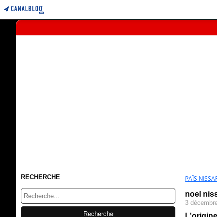
RECHERCHE
PAÏS NISSAR
noel nis
3 décembr
L'origin