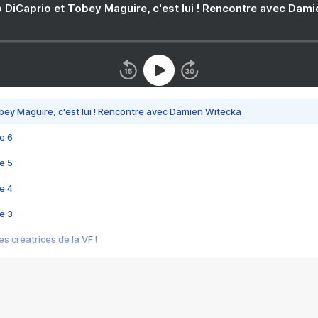
 DiCaprio et Tobey Maguire, c'est lui ! Rencontre avec Dam
bey Maguire, c'est lui ! Rencontre avec Damien Witecka
e 6
e 5
e 4
e 3
s créatrices de la VF !
e 2
e 1
e Mektoub My Love arrive enfin ! Rencontre avec Shaïn Boumedine et Sal