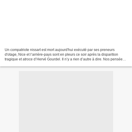
Un compatriote nissart est mort aujourd'hui exécuté par ses preneurs
d'otage, Nice et l’arrière-pays sont en pleurs ce soir après la disparition
tragique et atroce d’Hervé Gourdel. Il n’y a rien d’autre à dire. Nos pensées
vont à sa famille, ses amis...