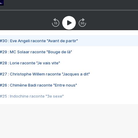
#30 : Eve Angeli raconte "Avant de partir"
#29 : MC Solaar raconte "Bouge de là"
28 : Lorie raconte "Je vais vite"
#27 : Christophe Willem raconte "Jacques a dit"
#26 : Chimène Badi raconte "Entre nous"
#25 : Indochine raconte "3e sexe"
#24 : Zaho raconte "C'est chelou"
#23 : Patrick Bruel raconte "Au café des délices"
#22 : Kyo raconte "Le chemin"