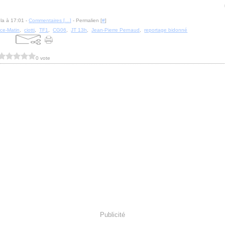
la à 17:01 -
Commentaires [
…
]
- Permalien [
#
]
ice-Matin
,
ciotti
,
TF1
,
CG06
,
JT 13h
,
Jean-Pierre Pernaud
,
reportage bidonné
0 vote
Publicité