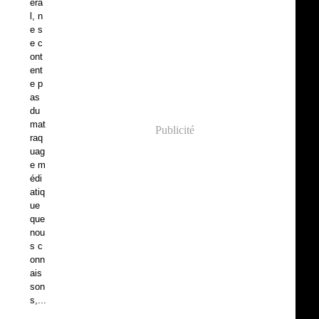
éra
l, n
e s
e c
ont
ent
e p
as
du
mat
Publicité
raq
uag
e m
édi
atiq
ue
que
nou
s c
onn
ais
son
s,...