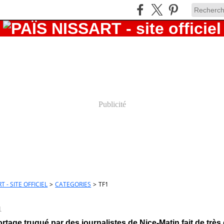
Publicité
T - SITE OFFICIEL
>
CATEGORIES
>
TF1
1
ortage truqué par des journalistes de Nice-Matin fait de trè