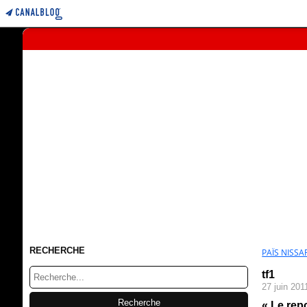
RECHERCHE
PAÏS NISSAR
tf1
27 juin 201
« Le rep