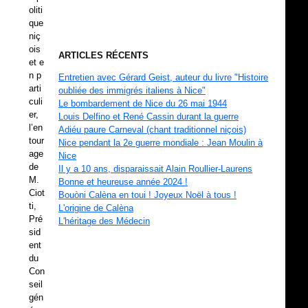
oliti
que
niç
ois
ARTICLES RÉCENTS
et e
n p
Entretien avec Gérard Geist, auteur du livre "Histoire
arti
oubliée des immigrés italiens à Nice"
culi
Le bombardement de Nice du 26 mai 1944
er,
Louis Delfino et René Cassin durant la guerre
l’en
Adiéu paure Carneval (chant traditionnel niçois)
tour
Nice pendant la 2e guerre mondiale : Jean Moulin à
age
Nice
de
Il y a 10 ans, disparaissait Alain Roullier-Laurens
M.
Bonne et heureuse année 2024 !
Ciot
Bouòni Calèna en toui ! Joyeux Noël à tous !
ti,
L'origine de Calèna
Pré
L'héritage des Médecin
sid
ent
du
Con
seil
gén