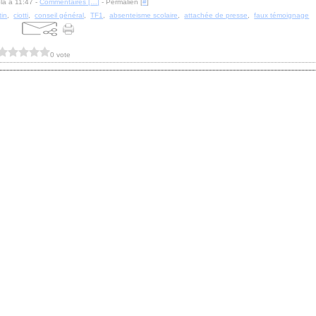
la à 11:47 -
Commentaires [
…
]
- Permalien [
#
]
tin
,
ciotti
,
conseil général
,
TF1
,
absenteisme scolaire
,
attachée de presse
,
faux témoignage
0 vote