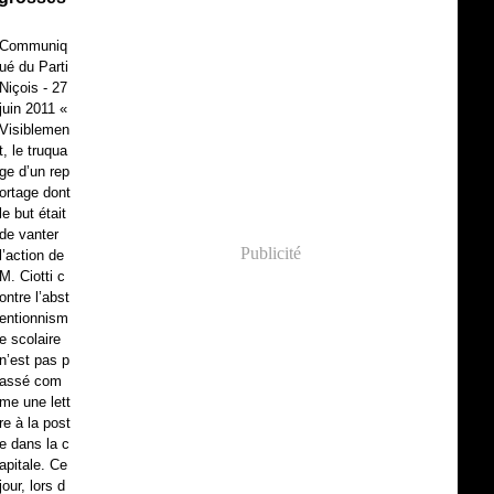
Communiq
ué du Parti
Niçois - 27
juin 2011 «
Visiblemen
t, le truqua
ge d’un rep
ortage dont
le but était
de vanter
Publicité
l’action de
M. Ciotti c
ontre l’abst
entionnism
e scolaire
n’est pas p
assé com
me une lett
re à la post
e dans la c
apitale. Ce
jour, lors d