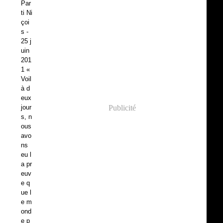
Par
ti Ni
çoi
s -
25 j
uin
201
1 «
Voil
à d
eux
jour
Publicité
s, n
ous
avo
ns
eu l
a pr
euv
e q
ue l
e m
ond
e p