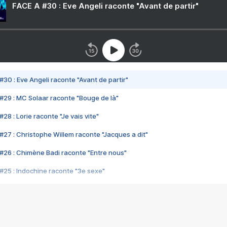
FACE A #30 : Eve Angeli raconte "Avant de partir"
#30 : Eve Angeli raconte "Avant de partir"
#29 : MC Solaar raconte "Bouge de là"
28 : Lorie raconte "Je vais vite"
#27 : Christophe Willem raconte "Jacques a dit"
#26 : Chimène Badi raconte "Entre nous"
#25 : Indochine raconte "3e sexe"
#24 : Zaho raconte "C'est chelou"
#23 : Patrick Bruel raconte "Au café des délices"
#22 : Kyo raconte "Le chemin"