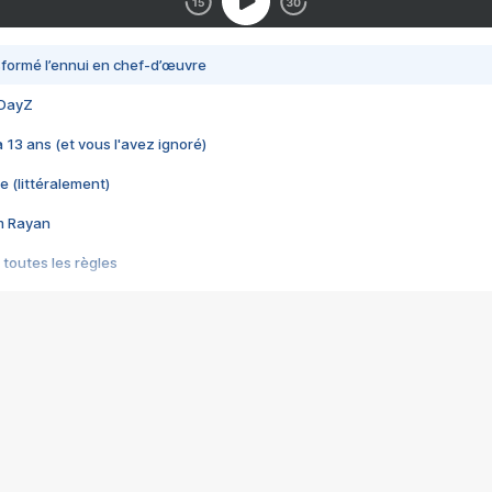
nsformé l’ennui en chef-d’œuvre
 DayZ
 a 13 ans (et vous l'avez ignoré)
e (littéralement)
im Rayan
 toutes les règles
s les jeux vidéo
us choquant de Rockstar ? - Le scandale BULLY
e plus moche de Steam
du RÊVE tourne au CAUCHEMAR
pendant 8 heures