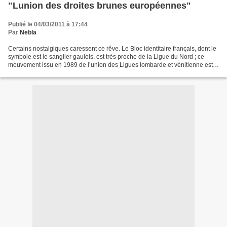
"Lunion des droites brunes européennes"
Publié le 04/03/2011 à 17:44
Par
Nebla
Certains nostalgiques caressent ce rêve. Le Bloc identitaire français, dont le
symbole est le sanglier gaulois, est très proche de la Ligue du Nord ; ce
mouvement issu en 1989 de l’union des Ligues lombarde et vénitienne est
dirigé par Umberto Bossi,...