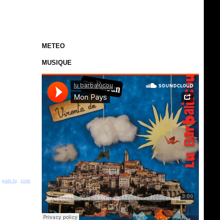
METEO
MUSIQUE
,
pais tv
,
cote