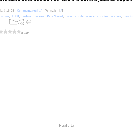
la à 19:58 -
Commentaires [
…
]
- Permalien [
#
]
 niçoise
,
1388
,
dédition
,
savoie
,
Pais Nissart
,
nissa
,
comté de nice
,
countea de nissa
,
pais tv
0 vote
Publicité