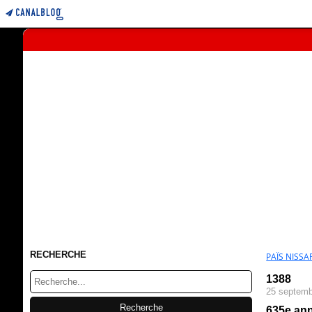
RECHERCHE
PAÏS NISSAR
1388
25 septemb
635e ann