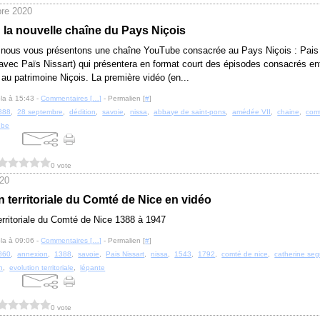
re 2020
: la nouvelle chaîne du Pays Niçois
i nous vous présentons une chaîne YouTube consacrée au Pays Niçois : Pais
 avec Païs Nissart) qui présentera en format court des épisodes consacrés ent
et au patrimoine Niçois. La première vidéo (en...
la à 15:43 -
Commentaires [
…
]
- Permalien [
#
]
388
,
28 septembre
,
dédition
,
savoie
,
nissa
,
abbaye de saint-pons
,
amédée VII
,
chaine
,
com
ube
0 vote
020
n territoriale du Comté de Nice en vidéo
erritoriale du Comté de Nice 1388 à 1947
la à 09:06 -
Commentaires [
…
]
- Permalien [
#
]
860
,
annexion
,
1388
,
savoie
,
Pais Nissart
,
nissa
,
1543
,
1792
,
comté de nice
,
catherine se
n
,
evolution territoriale
,
lépante
0 vote