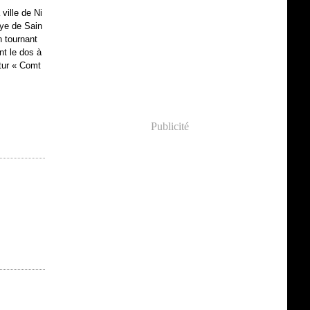
 ville de Ni
aye de Sain
 tournant
nt le dos à
utur « Comt
Publicité