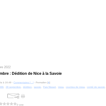
re 2022
mbre : Dédition de Nice à la Savoie
la à 16:49 -
Commentaires [
…
]
- Permalien [
#
]
388
,
28 septembre
,
dédition
,
savoie
,
Pais Nissart
,
nissa
,
countea de nissa
,
comté de savoie
0 vote