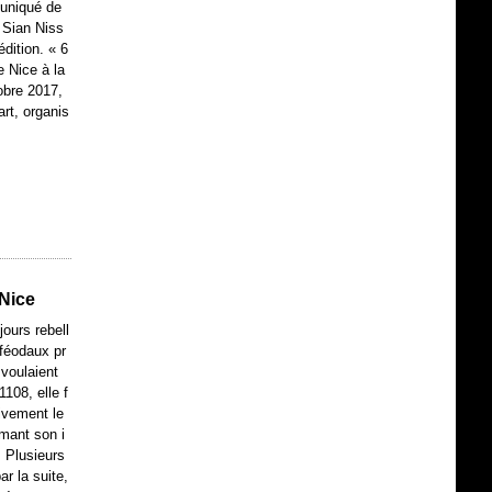
uniqué de
 Sian Niss
dition. « 6
e Nice à la
obre 2017,
rt, organis
 Nice
jours rebell
 féodaux pr
voulaient
1108, elle f
tivement le
mant son i
 Plusieurs
ar la suite,