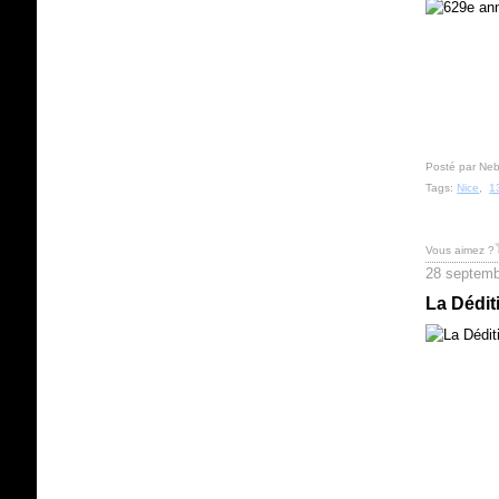
Posté par Neb
Tags:
Nice
,
1
Vous aimez ?
28 septemb
La Dédit