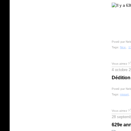
Posté par Neb
Tags:
Nice
,
1
Vous aimez ?
4 octobre 
Dédition
Posté par Neb
Tags:
nissart
Vous aimez ?
28 septemb
629e ann