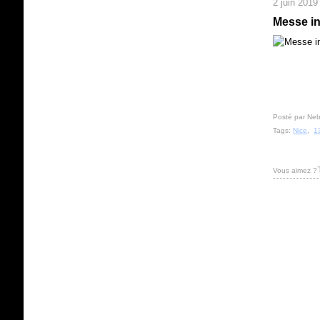
2 juin 2019
Messe in
Posté par Neb
Tags:
Nice
,
1
Vous aimez ?