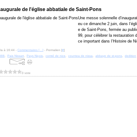
augurale de l'église abbatiale de Saint-Pons
Une messe solennelle d’inaugurati
eu ce dimanche 2 juin, dans l’égl
e de Saint-Pons, fermée au publi
99, pour célébrer la restauration d
ce important dans l’Histoire de N
la à 16:44 -
Commentaires [
…
]
- Permalien [
#
]
388
,
Pais Nissart
,
Pays Niçois
,
comté de nice
,
countea de nissa
,
abbaye de st-pons
,
dedition
0 vote