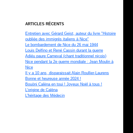
ARTICLES RÉCENTS
Entretien avec Gérard Geist, auteur du livre "Histoire
oubliée des immigrés italiens à Nice"
Le bombardement de Nice du 26 mai 1944
Louis Delfino et René Cassin durant la guerre
Adiéu paure Carneval (chant traditionnel niçois)
Nice pendant la 2e guerre mondiale : Jean Moulin à
Nice
Il y a 10 ans, disparaissait Alain Roullier-Laurens
Bonne et heureuse année 2024 !
Bouòni Calèna en toui ! Joyeux Noël à tous !
L'origine de Calèna
L'héritage des Médecin