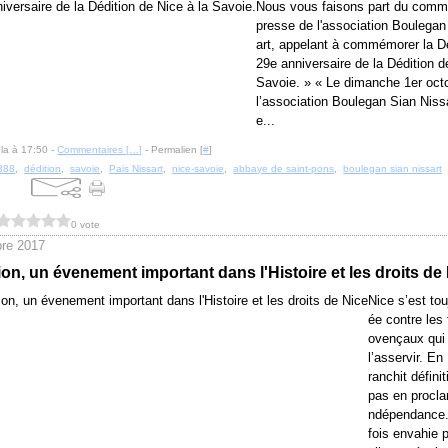
Nous vous faisons part du comm
presse de l'association Boulegan
art, appelant à commémorer la Dé
29e anniversaire de la Dédition d
Savoie. » « Le dimanche 1er oct
l’association Boulegan Sian Nissa
e...
la à 17:50 -
Commentaires [
…
]
- Permalien [
#
]
388
,
dédition
,
savoie
,
Pais Nissart
,
nice-savoie
,
abbaye de saint-pons
,
boulegan sian nissart
0 vote
re 2017
ion, un évenement important dans l'Histoire et les droits de
Nice s’est tou
ée contre les
ovençaux qui 
l’asservir. En 
ranchit défini
pas en procla
ndépendance.
fois envahie p