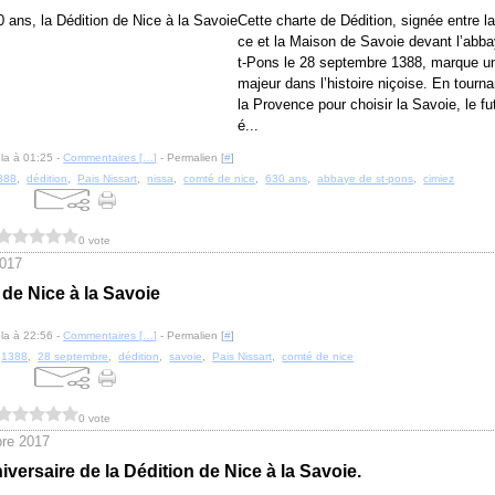
Cette charte de Dédition, signée entre la
ce et la Maison de Savoie devant l’abb
t-Pons le 28 septembre 1388, marque un
majeur dans l’histoire niçoise. En tourna
la Provence pour choisir la Savoie, le f
é...
la à 01:25 -
Commentaires [
…
]
- Permalien [
#
]
388
,
dédition
,
Pais Nissart
,
nissa
,
comté de nice
,
630 ans
,
abbaye de st-pons
,
cimiez
0 vote
2017
 de Nice à la Savoie
la à 22:56 -
Commentaires [
…
]
- Permalien [
#
]
,
1388
,
28 septembre
,
dédition
,
savoie
,
Pais Nissart
,
comté de nice
0 vote
re 2017
iversaire de la Dédition de Nice à la Savoie.