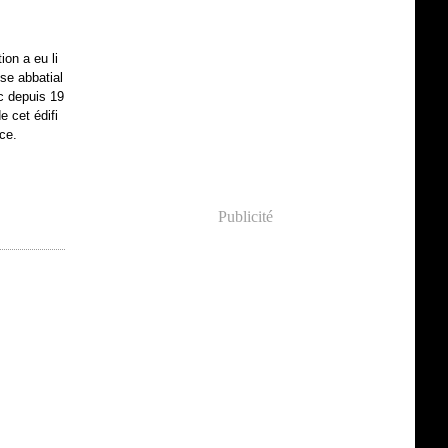
on a eu li
ise abbatial
c depuis 19
e cet édifi
ice.
Publicité