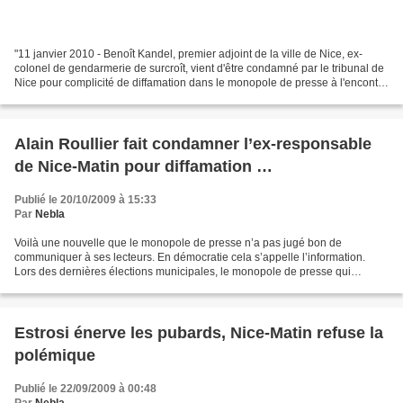
"11 janvier 2010 - Benoît Kandel, premier adjoint de la ville de Nice, ex-
colonel de gendarmerie de surcroît, vient d'être condamné par le tribunal de
Nice pour complicité de diffamation dans le monopole de presse à l'encontre
de l'ex-maire de Nice ;...
Alain Roullier fait condamner l’ex-responsable
de Nice-Matin pour diffamation …
Publié le 20/10/2009 à 15:33
Par
Nebla
Voilà une nouvelle que le monopole de presse n’a pas jugé bon de
communiquer à ses lecteurs. En démocratie cela s’appelle l’information.
Lors des dernières élections municipales, le monopole de presse qui
soutenait mordicus M. Estrosi, a cru bon de critiquer...
Estrosi énerve les pubards, Nice-Matin refuse la
polémique
Publié le 22/09/2009 à 00:48
Par
Nebla