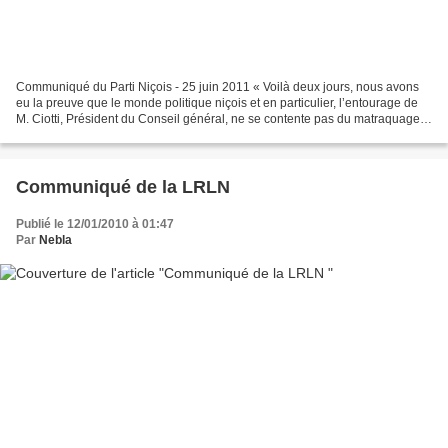
Communiqué du Parti Niçois - 25 juin 2011 « Voilà deux jours, nous avons
eu la preuve que le monde politique niçois et en particulier, l’entourage de
M. Ciotti, Président du Conseil général, ne se contente pas du matraquage
médiatique que nous connaissons,...
Communiqué de la LRLN
Publié le 12/01/2010 à 01:47
Par
Nebla